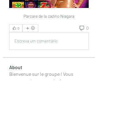
Parcare de la cazino Niagara
0
0
Escreva um comentário
About
Bienvenue sur le groupe ! Vous
pouvez entrer en contact avec
...
Read more
Members
drew kart
Follow
Harshita Vaidya
Follow