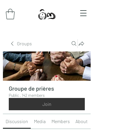
Groups
Groupe de prières
Public
·
142 members
Join
Discussion
Media
Members
About