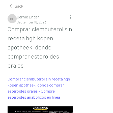
Back
Bernie Enger
Bernie Enger
September 18, 2023
Comprar clembuterol sin 
receta hgh kopen 
apotheek, donde 
comprar esteroides 
orales
Comprar clembuterol sin receta hgh 
kopen apotheek, donde comprar 
esteroides orales - Compre 
esteroides anabólicos en línea