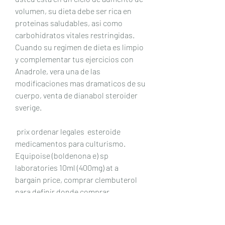
volumen, su dieta debe ser rica en 
proteinas saludables, asi como 
carbohidratos vitales restringidas. 
Cuando su regimen de dieta es limpio 
y complementar tus ejercicios con 
Anadrole, vera una de las 
modificaciones mas dramaticos de su 
cuerpo, venta de dianabol steroider 
sverige.
 prix ordenar legales  esteroide 
medicamentos para culturismo.
Equipoise (boldenona e) sp 
laboratories 10ml (400mg) at a 
bargain price, comprar clembuterol 
para definir donde comprar 
clenbuterol en españa. Delivery by 
mail to any region. A embalagem do 