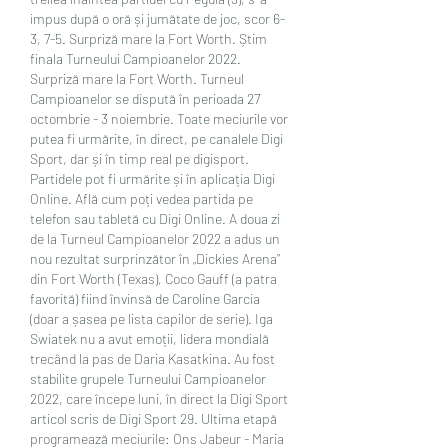
impus după o oră și jumătate de joc, scor 6-
3, 7-5. Surpriză mare la Fort Worth. Știm 
finala Turneului Campioanelor 2022. 
Surpriză mare la Fort Worth. Turneul 
Campioanelor se dispută în perioada 27 
octombrie - 3 noiembrie. Toate meciurile vor 
putea fi urmărite, în direct, pe canalele Digi 
Sport, dar și în timp real pe digisport. 
Partidele pot fi urmărite și în aplicația Digi 
Online. Află cum poți vedea partida pe 
telefon sau tabletă cu Digi Online. A doua zi 
de la Turneul Campioanelor 2022 a adus un 
nou rezultat surprinzător în „Dickies Arena” 
din Fort Worth (Texas), Coco Gauff (a patra 
favorită) fiind învinsă de Caroline Garcia 
(doar a șasea pe lista capilor de serie). Iga 
Swiatek nu a avut emoții, lidera mondială 
trecând la pas de Daria Kasatkina. Au fost 
stabilite grupele Turneului Campioanelor 
2022, care începe luni, în direct la Digi Sport 
articol scris de Digi Sport 29. Ultima etapă 
programează meciurile: Ons Jabeur - Maria 