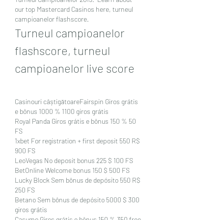
our top Mastercard Casinos here, turneul 
campioanelor flashscore.
Turneul campioanelor 
flashscore, turneul 
campioanelor live score
Casinouri câștigătoareFairspin Giros grátis 
e bônus 1000 % 1100 giros grátis
Royal Panda Giros grátis e bônus 150 % 50 
FS
1xbet For registration + first deposit 550 R$ 
900 FS
LeoVegas No deposit bonus 225 $ 100 FS
BetOnline Welcome bonus 150 $ 500 FS
Lucky Block Sem bônus de depósito 550 R$ 
250 FS
Betano Sem bônus de depósito 5000 $ 300 
giros grátis
Casumo Giros grátis e bônus 150 % 350 free 