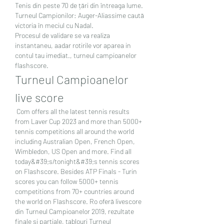
Tenis din peste 70 de țări din întreaga lume. 
Turneul Campionilor: Auger-Aliassime caută 
victoria în meciul cu Nadal. 
Procesul de validare se va realiza 
instantaneu, aadar rotirile vor aparea in 
contul tau imediat., turneul campioanelor 
flashscore.
Turneul Campioanelor 
live score
 Com offers all the latest tennis results 
from Laver Cup 2023 and more than 5000+ 
tennis competitions all around the world 
including Australian Open, French Open, 
Wimbledon, US Open and more. Find all 
today&#39;s/tonight&#39;s tennis scores 
on Flashscore. Besides ATP Finals - Turin 
scores you can follow 5000+ tennis 
competitions from 70+ countries around 
the world on Flashscore. Ro oferă livescore 
din Turneul Campioanelor 2019, rezultate 
finale și parțiale, tablouri Turneul 