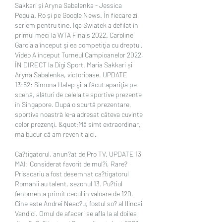
Sakkari și Aryna Sabalenka - Jessica 
Pegula. Ro și pe Google News. În fiecare zi 
scriem pentru tine. Iga Swiatek a defilat în 
primul meci la WTA Finals 2022. Caroline 
Garcia a început şi ea competiţia cu dreptul. 
Video A început Turneul Campioanelor 2022, 
ÎN DIRECT la Digi Sport. Maria Sakkari și 
Aryna Sabalenka, victorioase. UPDATE 
13:52: Simona Halep şi-a făcut apariţia pe 
scenă, alături de celelalte sportive prezente 
în Singapore. După o scurtă prezentare, 
sportiva noastră le-a adresat câteva cuvinte 
celor prezenţi. &quot;Mă simt extraordinar, 
mă bucur că am revenit aici. 
Ca?tigatorul, anun?at de Pro TV. UPDATE 13 
MAI: Considerat favorit de mul?i, Rare? 
Prisacariu a fost desemnat ca?tigatorul 
Romanii au talent, sezonul 13. Pu?tiul 
fenomen a primit cecul in valoare de 120. 
Cine este Andrei Neac?u, fostul so? al Ilincai 
Vandici. Omul de afaceri se afla la al doilea 