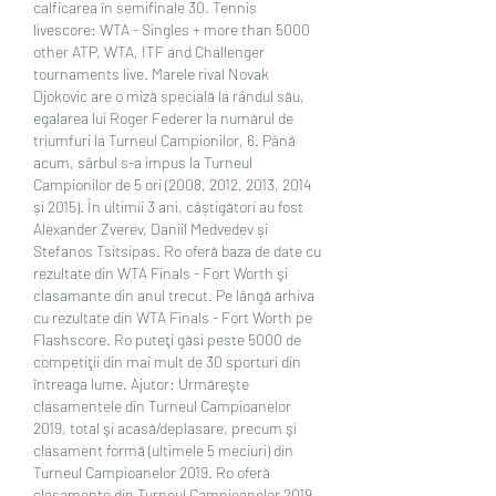
calficarea în semifinale 30. Tennis 
livescore: WTA - Singles + more than 5000 
other ATP, WTA, ITF and Challenger 
tournaments live. Marele rival Novak 
Djokovic are o miză specială la rândul său, 
egalarea lui Roger Federer la numărul de 
triumfuri la Turneul Campionilor, 6. Până 
acum, sârbul s-a impus la Turneul 
Campionilor de 5 ori (2008, 2012, 2013, 2014 
și 2015). În ultimii 3 ani, câștigători au fost 
Alexander Zverev, Daniil Medvedev și 
Stefanos Tsitsipas. Ro oferă baza de date cu 
rezultate din WTA Finals - Fort Worth şi 
clasamante din anul trecut. Pe lângă arhiva 
cu rezultate din WTA Finals - Fort Worth pe 
Flashscore. Ro puteţi găsi peste 5000 de 
competiţii din mai mult de 30 sporturi din 
întreaga lume. Ajutor: Urmăreşte 
clasamentele din Turneul Campioanelor 
2019, total şi acasă/deplasare, precum şi 
clasament formă (ultimele 5 meciuri) din 
Turneul Campioanelor 2019. Ro oferă 
clasamente din Turneul Campioanelor 2019, 