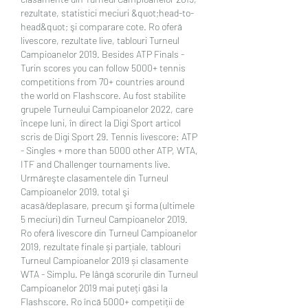
rezultate, statistici meciuri &quot;head-to-
head&quot; şi comparare cote. Ro oferă 
livescore, rezultate live, tablouri Turneul 
Campioanelor 2019. Besides ATP Finals - 
Turin scores you can follow 5000+ tennis 
competitions from 70+ countries around 
the world on Flashscore. Au fost stabilite 
grupele Turneului Campioanelor 2022, care 
începe luni, în direct la Digi Sport articol 
scris de Digi Sport 29. Tennis livescore: ATP 
- Singles + more than 5000 other ATP, WTA, 
ITF and Challenger tournaments live. 
Urmăreşte clasamentele din Turneul 
Campioanelor 2019, total şi 
acasă/deplasare, precum şi forma (ultimele 
5 meciuri) din Turneul Campioanelor 2019. 
Ro oferă livescore din Turneul Campioanelor 
2019, rezultate finale și parțiale, tablouri 
Turneul Campioanelor 2019 și clasamente 
WTA - Simplu. Pe lângă scorurile din Turneul 
Campioanelor 2019 mai puteți găsi la 
Flashscore. Ro încă 5000+ competiții de 