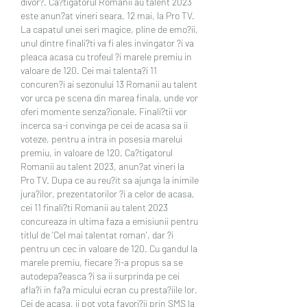
divor?. Ca?tigatorul Romanii au talent 2023 
este anun?at vineri seara, 12 mai, la Pro TV. 
La capatul unei seri magice, pline de emo?ii, 
unul dintre finali?ti va fi ales invingator ?i va 
pleaca acasa cu trofeul ?i marele premiu in 
valoare de 120. Cei mai talenta?i 11 
concuren?i ai sezonului 13 Romanii au talent 
vor urca pe scena din marea finala, unde vor 
oferi momente senza?ionale. Finali?tii vor 
incerca sa-i convinga pe cei de acasa sa ii 
voteze, pentru a intra in posesia marelui 
premiu, in valoare de 120. Ca?tigatorul 
Romanii au talent 2023, anun?at vineri la 
Pro TV. Dupa ce au reu?it sa ajunga la inimile 
jura?ilor, prezentatorilor ?i a celor de acasa, 
cei 11 finali?ti Romanii au talent 2023 
concureaza in ultima faza a emisiunii pentru 
titlul de 'Cel mai talentat roman', dar ?i 
pentru un cec in valoare de 120. Cu gandul la 
marele premiu, fiecare ?i-a propus sa se 
autodepa?easca ?i sa ii surprinda pe cei 
afla?i in fa?a micului ecran cu presta?iile lor. 
Cei de acasa, ii pot vota favori?ii prin SMS la 