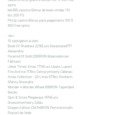
spins
bet365 cassino Bônus de boas-vindas 110 
btc 200 FS
PinUp casino Bônus para pagamento 100 $ 
900 free spins
<br>
10 câștigători ai zilei:
Book Of Shadows 2216Euro Devastated777 
Alexandria 
Pyramid Of Gold 2293RON Bizarredonner 
Fălticeni 
Joker Times Xmas 1774Euro Uaass Lupeni 
Fire And Ice 717btc Centurymiserly Călărași 
Xmas Collection - 20 Lines 677btc Roofarm 
Sfântu Gheorghe 
Wonder 4 Wonder Wheel 699RON Taperdark 
Bacău 
Spin & Score Megaways 1974Euro 
Gruesomecheery Zalău 
Dragon Edition Cfd 546RON Pertinentmalin 
Roșiorii de Vede 