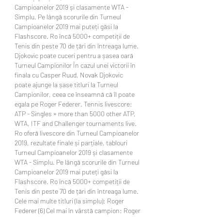
Campioanelor 2019 și clasamente WTA - 
Simplu. Pe lângă scorurile din Turneul 
Campioanelor 2019 mai puteți găsi la 
Flashscore. Ro încă 5000+ competiții de 
Tenis din peste 70 de țări din întreaga lume. 
Djokovic poate cuceri pentru a șasea oară 
Turneul Campionilor În cazul unei victorii în 
finala cu Casper Ruud, Novak Djokovic 
poate ajunge la șase titluri la Turneul 
Campionilor, ceea ce înseamnă că îl poate 
egala pe Roger Federer. Tennis livescore: 
ATP - Singles + more than 5000 other ATP, 
WTA, ITF and Challenger tournaments live. 
Ro oferă livescore din Turneul Campioanelor 
2019, rezultate finale și parțiale, tablouri 
Turneul Campioanelor 2019 și clasamente 
WTA - Simplu. Pe lângă scorurile din Turneul 
Campioanelor 2019 mai puteți găsi la 
Flashscore. Ro încă 5000+ competiții de 
Tenis din peste 70 de țări din întreaga lume. 
Cele mai multe titluri (la simplu): Roger 
Federer (6) Cel mai în vârstă campion: Roger 