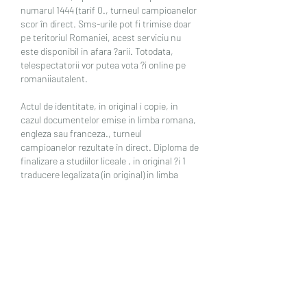
numarul 1444 (tarif 0., turneul campioanelor 
scor în direct. Sms-urile pot fi trimise doar 
pe teritoriul Romaniei, acest serviciu nu 
este disponibil in afara ?arii. Totodata, 
telespectatorii vor putea vota ?i online pe 
romaniiautalent.
Actul de identitate, in original i copie, in 
cazul documentelor emise in limba romana, 
engleza sau franceza., turneul 
campioanelor rezultate în direct. Diploma de 
finalizare a studiilor liceale , in original ?i 1 
traducere legalizata (in original) in limba 
romana. Lista diplomelor interna?ionale 
recunoscute de Ministerul Educa?iei din 
Romania poate fi consultata AICI. Pentru 
statele care sunt par?i ale Conven?iei 
privind Apostila de la Haga, diploma trebuie 
sa fie vizata cu Apostila de la Haga de catre 
autorita?ile competente din ?arile emitente. 
Lista statelor pentru care se solicita 
apostilarea poate fi consultata AICI. Pentru 