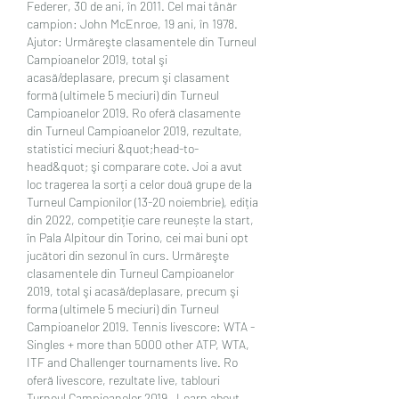
Federer, 30 de ani, în 2011. Cel mai tânăr 
campion: John McEnroe, 19 ani, în 1978. 
Ajutor: Urmăreşte clasamentele din Turneul 
Campioanelor 2019, total şi 
acasă/deplasare, precum şi clasament 
formă (ultimele 5 meciuri) din Turneul 
Campioanelor 2019. Ro oferă clasamente 
din Turneul Campioanelor 2019, rezultate, 
statistici meciuri &quot;head-to-
head&quot; şi comparare cote. Joi a avut 
loc tragerea la sorți a celor două grupe de la 
Turneul Campionilor (13-20 noiembrie), ediția 
din 2022, competiție care reunește la start, 
în Pala Alpitour din Torino, cei mai buni opt 
jucători din sezonul în curs. Urmăreşte 
clasamentele din Turneul Campioanelor 
2019, total şi acasă/deplasare, precum şi 
forma (ultimele 5 meciuri) din Turneul 
Campioanelor 2019. Tennis livescore: WTA - 
Singles + more than 5000 other ATP, WTA, 
ITF and Challenger tournaments live. Ro 
oferă livescore, rezultate live, tablouri 
Turneul Campioanelor 2019.  Learn about 