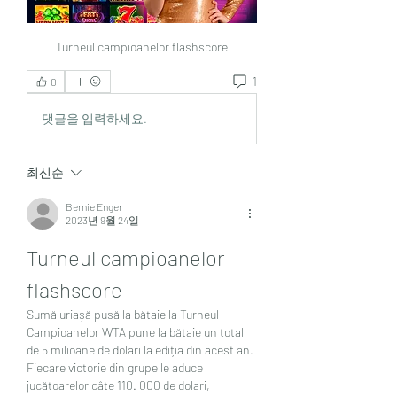
Turneul campioanelor flashscore
1
0
댓글을 입력하세요.
최신순
Bernie Enger
2023년 9월 24일
Turneul campioanelor 
flashscore
Sumă uriașă pusă la bătaie la Turneul 
Campioanelor WTA pune la bătaie un total 
de 5 milioane de dolari la ediția din acest an. 
Fiecare victorie din grupe le aduce 
jucătoarelor câte 110. 000 de dolari, 