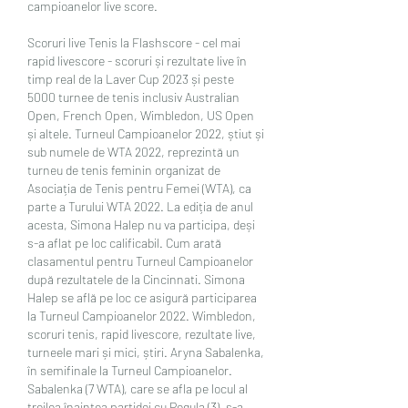
campioanelor live score.
Scoruri live Tenis la Flashscore - cel mai 
rapid livescore - scoruri și rezultate live în 
timp real de la Laver Cup 2023 și peste 
5000 turnee de tenis inclusiv Australian 
Open, French Open, Wimbledon, US Open 
și altele. Turneul Campioanelor 2022, știut și 
sub numele de WTA 2022, reprezintă un 
turneu de tenis feminin organizat de 
Asociația de Tenis pentru Femei (WTA), ca 
parte a Turului WTA 2022. La ediția de anul 
acesta, Simona Halep nu va participa, deși 
s-a aflat pe loc calificabil. Cum arată 
clasamentul pentru Turneul Campioanelor 
după rezultatele de la Cincinnati. Simona 
Halep se află pe loc ce asigură participarea 
la Turneul Campioanelor 2022. Wimbledon, 
scoruri tenis, rapid livescore, rezultate live, 
turneele mari și mici, știri. Aryna Sabalenka, 
în semifinale la Turneul Campioanelor. 
Sabalenka (7 WTA), care se afla pe locul al 
treilea înaintea partidei cu Pegula (3), s-a 