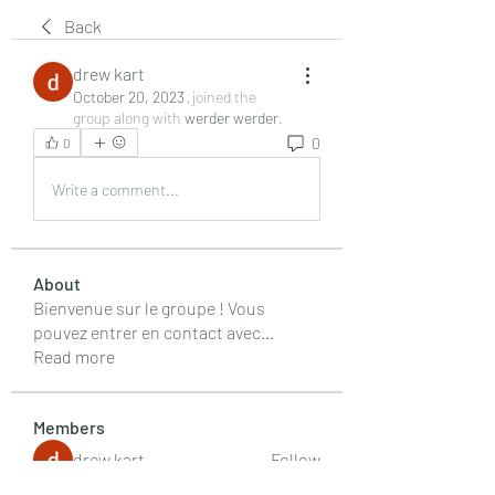
Back
drew kart
October 20, 2023
·
joined the
group along with
werder werder
.
0
0
Write a comment...
About
Bienvenue sur le groupe ! Vous
pouvez entrer en contact avec
...
Read more
Members
drew kart
Follow