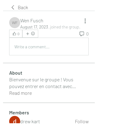
Back
Wen Fusch
Wen Fusch
August 17, 2023
·
joined the group.
0
0
Write a comment...
About
Bienvenue sur le groupe ! Vous
pouvez entrer en contact avec
...
Read more
Members
drew kart
Follow
Harshita Vaidya
Follow