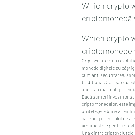
Which crypto w
criptomonedă v
Which crypto w
criptomonede v
Criptovalutele au revoluțio
monede digitale au câștiga
cum ar fi securitatea, an
tradițional. Cu toate acest
unele au mai mult potenția
Dacă sunteți investitor sa
criptomonedelor, este impo
o înțelegere bună a tendin
care are potențialul de a e
argumentele pentru crește
Una dintre criptovalutele c