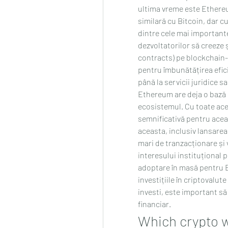
ultima vreme este Ethere
similară cu Bitcoin, dar cu
dintre cele mai important
dezvoltatorilor să creeze ș
contracts) pe blockchain-
pentru îmbunătățirea eficie
până la servicii juridice s
Ethereum are deja o bază so
ecosistemul. Cu toate ace
semnificativă pentru acea
aceasta, inclusiv lansarea
mari de tranzacționare și 
interesului instituțional p
adoptare în masă pentru E
investițiile în criptovalute
investi, este important să 
financiar.
Which crypto w