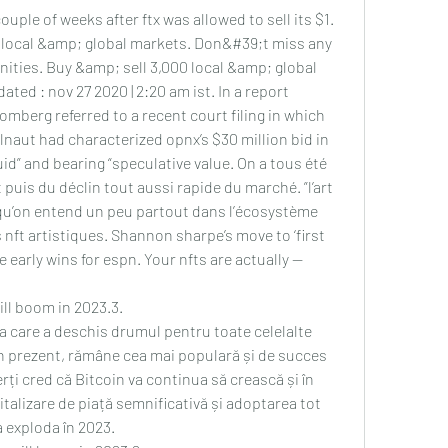
uple of weeks after ftx was allowed to sell its $1. 
 local &amp; global markets. Don&#39;t miss any 
ties. Buy &amp; sell 3,000 local &amp; global 
ated : nov 27 2020 | 2:20 am ist. In a report 
mberg referred to a recent court filing in which 
naut had characterized opnx’s $30 million bid in 
quid” and bearing “speculative value. On a tous été 
puis du déclin tout aussi rapide du marché. ”l’art 
e qu’on entend un peu partout dans l’écosystème 
 nft artistiques. Shannon sharpe’s move to ‘first 
 early wins for espn. Your nfts are actually — 
 
ill boom in 2023.3.
 care a deschis drumul pentru toate celelalte 
în prezent, rămâne cea mai populară și de succes 
ți cred că Bitcoin va continua să crească și în 
italizare de piață semnificativă și adoptarea tot 
 exploda în 2023.