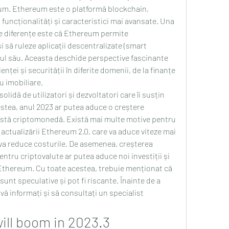
um. Ethereum este o platformă blockchain, 
 funcționalități și caracteristici mai avansate. Una 
e diferențe este că Ethereum permite 
i să ruleze aplicații descentralizate (smart 
ul său. Aceasta deschide perspective fascinante 
nței și securității în diferite domenii, de la finanțe 
au imobiliare.
lidă de utilizatori și dezvoltatori care îi susțin 
stea, anul 2023 ar putea aduce o creștere 
stă criptomonedă. Există mai multe motive pentru 
 actualizării Ethereum 2.0, care va aduce viteze mai 
va reduce costurile. De asemenea, creșterea 
entru criptovalute ar putea aduce noi investiții și 
thereum. Cu toate acestea, trebuie menționat că 
 sunt speculative și pot fi riscante. Înainte de a 
vă informați și să consultați un specialist 
ill boom in 2023.3