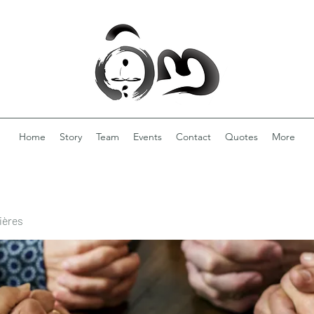
Home
Story
Team
Events
Contact
Quotes
More
ières