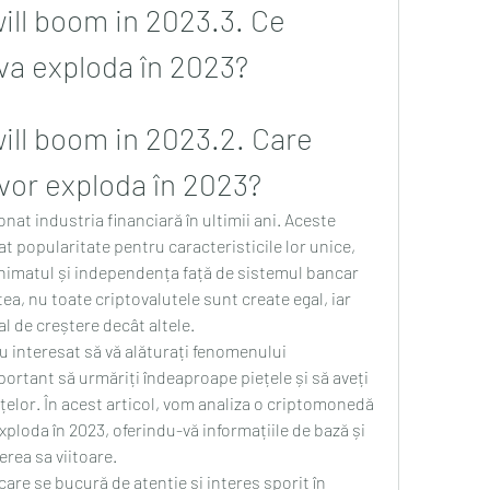
ill boom in 2023.3. Ce 
a exploda în 2023?
ill boom in 2023.2. Care 
or exploda în 2023?
nat industria financiară în ultimii ani. Aceste 
t popularitate pentru caracteristicile lor unice, 
onimatul și independența față de sistemul bancar 
ea, nu toate criptovalutele sunt create egal, iar 
l de creștere decât altele.
u interesat să vă alăturați fenomenului 
rtant să urmăriți îndeaproape piețele și să aveți 
țelor. În acest articol, vom analiza o criptomonedă 
xploda în 2023, oferindu-vă informațiile de bază și 
rea sa viitoare.
are se bucură de atenție și interes sporit în 