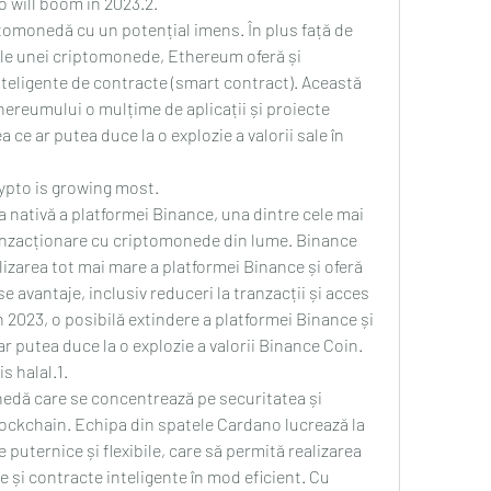
 will boom in 2023.2.
tomonedă cu un potențial imens. În plus față de 
ale unei criptomonede, Ethereum oferă și 
teligente de contracte (smart contract). Această 
hereumului o mulțime de aplicații și proiecte 
 ce ar putea duce la o explozie a valorii sale în 
ypto is growing most.
nativă a platformei Binance, una dintre cele mai 
anzacționare cu criptomonede din lume. Binance 
lizarea tot mai mare a platformei Binance și oferă 
e avantaje, inclusiv reduceri la tranzacții și acces 
n 2023, o posibilă extindere a platformei Binance și 
e ar putea duce la o explozie a valorii Binance Coin.
s halal.1.
dă care se concentrează pe securitatea și 
blockchain. Echipa din spatele Cardano lucrează la 
puternice și flexibile, care să permită realizarea 
e și contracte inteligente în mod eficient. Cu 