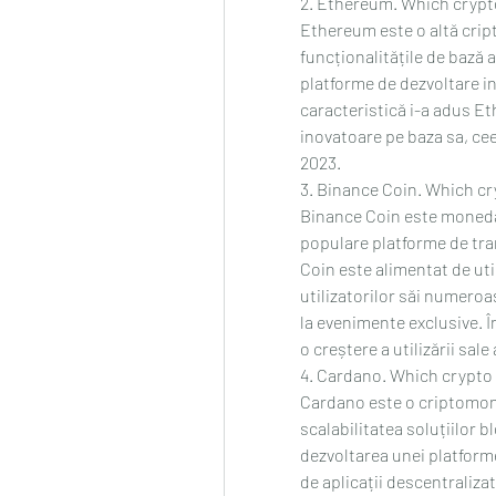
2. Ethereum. Which crypto
Ethereum este o altă crip
funcționalitățile de bază 
platforme de dezvoltare in
caracteristică i-a adus Et
inovatoare pe baza sa, ceea
2023.
3. Binance Coin. Which cr
Binance Coin este moneda 
populare platforme de tr
Coin este alimentat de uti
utilizatorilor săi numeroas
la evenimente exclusive. Î
o creștere a utilizării sal
4. Cardano. Which crypto i
Cardano este o criptomone
scalabilitatea soluțiilor 
dezvoltarea unei platforme 
de aplicații descentralizat