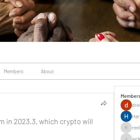
Members
About
Member
dre
Har
 in 2023.3, which crypto will 
ree
reelsddo
jec