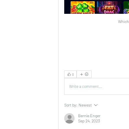
Which 
0
Write a comment...
Sort by:
Newest
Bernie Enger
Sep 24, 2023