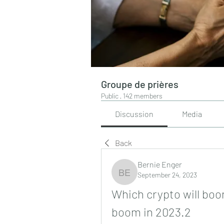
Groupe de prières
Public
·
142 members
Discussion
Media
Back
Bernie Enger
September 24, 2023
Bernie Enger
Which crypto will boom
boom in 2023.2