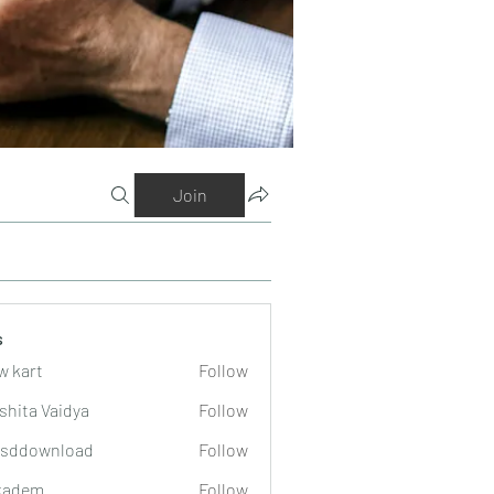
Join
s
w kart
Follow
shita Vaidya
Follow
lsddownload
Follow
wnload
kadem
Follow