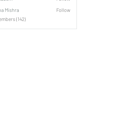
m
ha Mishra
Follow
embers (142)