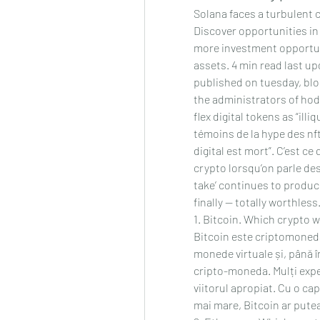
Solana faces a turbulent co
Discover opportunities in
more investment opportuni
assets. 4 min read last upd
published on tuesday, bloo
the administrators of hodl
flex digital tokens as “illi
témoins de la hype des nft 
digital est mort”. C’est c
crypto lorsqu’on parle des
take’ continues to produce
finally — totally worthless.
1. Bitcoin. Which crypto w
Bitcoin este criptomoneda
monede virtuale și, până 
cripto-moneda. Mulți exper
viitorul apropiat. Cu o cap
mai mare, Bitcoin ar putea