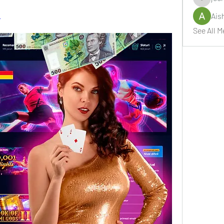
jeckade
3
Ais
See All M